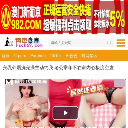
首页
91porn
Pornhub
TikTok
AI色色
暗网禁区
美乳邻居洗完澡主动约我 老公常年不在家内心极度空虚