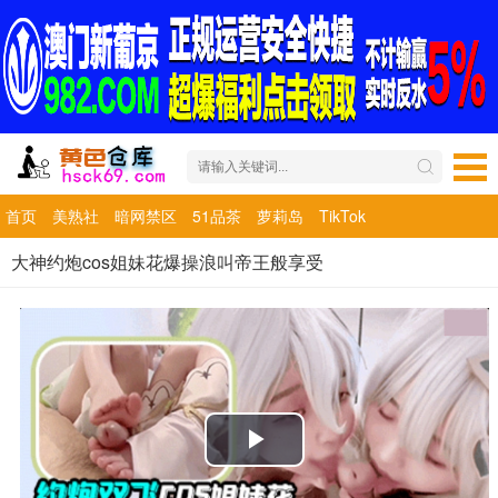
首页
美熟社
暗网禁区
51品茶
萝莉岛
TikTok
大神约炮cos姐妹花爆操浪叫帝王般享受