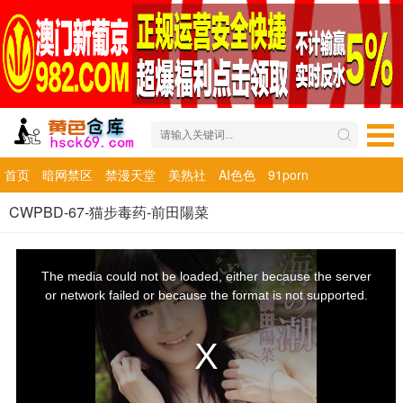
首页
暗网禁区
禁漫天堂
美熟社
AI色色
91porn
CWPBD-67-猫步毒药-前田陽菜