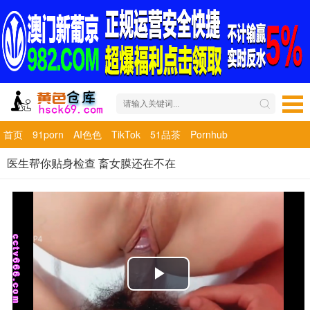
首页
91porn
AI色色
TikTok
51品茶
Pornhub
医生帮你贴身检查 畜女膜还在不在