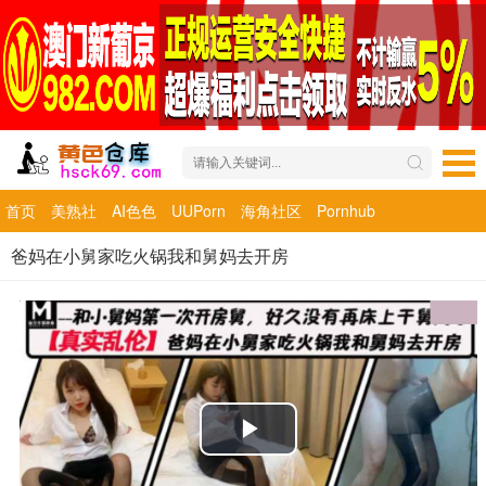
首页
美熟社
AI色色
UUPorn
海角社区
Pornhub
爸妈在小舅家吃火锅我和舅妈去开房